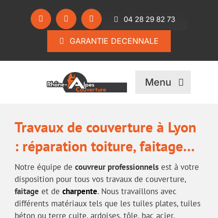
Passer
au
04 28 29 82 73
contenu
GARANTIE DECENNALE
Menu
Travaux de couverture à Lyon
: réparation toiture, faitage…
Notre équipe de
couvreur professionnels
est à votre
disposition pour tous vos travaux de couverture,
faitage
et de
charpente
. Nous travaillons avec
différents matériaux tels que les tuiles plates, tuiles
béton ou terre cuite, ardoises, tôle, bac acier.