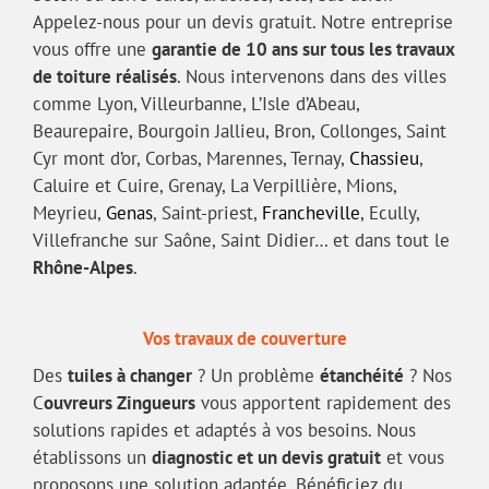
Appelez-nous pour un devis gratuit. Notre entreprise
vous offre une
garantie de 10 ans sur tous les travaux
de toiture réalisés
. Nous intervenons dans des villes
comme Lyon, Villeurbanne, L’Isle d’Abeau,
Beaurepaire, Bourgoin Jallieu, Bron, Collonges, Saint
Cyr mont d’or, Corbas, Marennes, Ternay,
Chassieu
,
Caluire et Cuire, Grenay, La Verpillière, Mions,
Meyrieu,
Genas
, Saint-priest,
Francheville
, Ecully,
Villefranche sur Saône, Saint Didier… et dans tout le
Rhône-Alpes
.
Vos travaux de couverture
Des
tuiles à changer
? Un problème
étanchéité
? Nos
C
ouvreurs Zingueurs
vous apportent rapidement des
solutions rapides et adaptés à vos besoins. Nous
établissons un
diagnostic et un devis gratuit
et vous
proposons une solution adaptée. Bénéficiez du