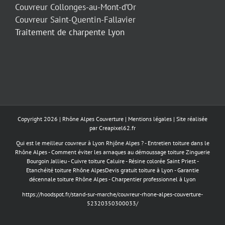
Couvreur Collonges-au-Mont-d’Or
Couvreur Saint-Quentin-Fallavier
Traitement de charpente Lyon
Copyright 2026 | Rhône Alpes Couverture |
Mentions légales
| Site réalisée
par
Creapixel62.fr
Qui est le meilleur couvreur à Lyon Rhjône Alpes ?
-
Entretien toiture dans le
Rhône Alpes
-
Comment éviter les arnaques au démoussage toiture
Zinguerie
Bourgoin Jallieu
-
Cuivre toiture Caluire
-
Résine colorée Saint Priest
-
Etanchéité toiture Rhône Alpes
Devis gratuit toiture à Lyon
-
Garantie
décennale toiture Rhône Alpes
-
Charpentier professionnel à Lyon
https://hoodspot.fr/stand-sur-marche/couvreur-rhone-alpes-couverture-
52320350300033/