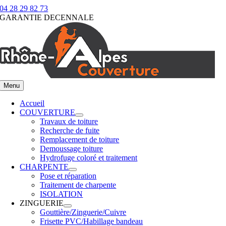
Passer
04 28 29 82 73
au
GARANTIE DECENNALE
contenu
Menu
Accueil
COUVERTURE
Travaux de toiture
Recherche de fuite
Remplacement de toiture
Demoussage toiture
Hydrofuge coloré et traitement
CHARPENTE
Pose et réparation
Traitement de charpente
ISOLATION
ZINGUERIE
Gouttière/Zinguerie/Cuivre
Frisette PVC/Habillage bandeau