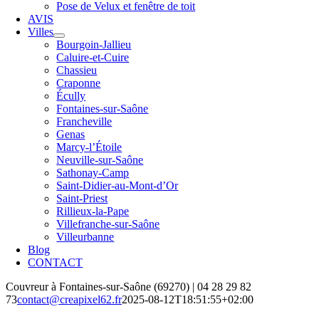
Pose de Velux et fenêtre de toit
AVIS
Villes
Bourgoin-Jallieu
Caluire-et-Cuire
Chassieu
Craponne
Écully
Fontaines-sur-Saône
Francheville
Genas
Marcy-l’Étoile
Neuville-sur-Saône
Sathonay‑Camp
Saint-Didier-au-Mont-d’Or
Saint-Priest
Rillieux-la-Pape
Villefranche-sur-Saône
Villeurbanne
Blog
CONTACT
Couvreur à Fontaines-sur-Saône (69270) | 04 28 29 82
73
contact@creapixel62.fr
2025-08-12T18:51:55+02:00