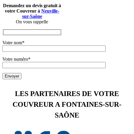
en
Demandez un devis gratuit à
place
votre Couvreur à
Neuville-
sur-Saône
du
On vous rappelle
chantier.
L'équipe
a
Votre nom*
oeuvré
pendant
Votre numéro*
la
canicule,
même
si des
horaires
LES PARTENAIRES DE VOTRE
ont été
COUVREUR A FONTAINES-SUR-
aménagés
l'équipe
SAÔNE
a
effectué
les