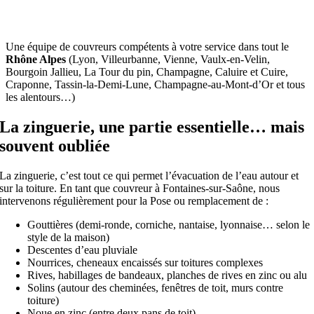
Rhone-Alpes Couverture
Une équipe de couvreurs compétents à votre service dans tout le
Rhône Alpes
(Lyon, Villeurbanne, Vienne, Vaulx-en-Velin,
Bourgoin Jallieu, La Tour du pin, Champagne, Caluire et Cuire,
Craponne, Tassin-la-Demi-Lune, Champagne-au-Mont-d’Or et tous
les alentours…)
La zinguerie, une partie essentielle… mais
souvent oubliée
La zinguerie, c’est tout ce qui permet l’évacuation de l’eau autour et
sur la toiture. En tant que couvreur à Fontaines-sur-Saône, nous
intervenons régulièrement pour la Pose ou remplacement de :
Gouttières (demi-ronde, corniche, nantaise, lyonnaise… selon le
style de la maison)
Descentes d’eau pluviale
Nourrices, cheneaux encaissés sur toitures complexes
Rives, habillages de bandeaux, planches de rives en zinc ou alu
Solins (autour des cheminées, fenêtres de toit, murs contre
toiture)
Noue en zinc (entre deux pans de toit)