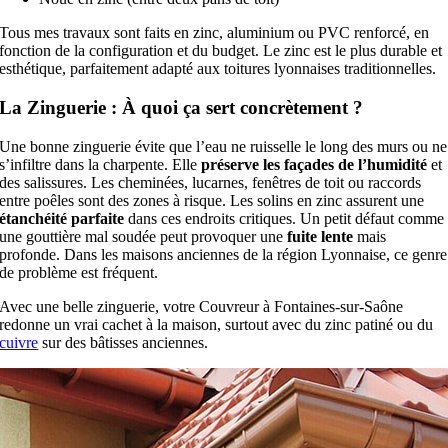
Tous mes travaux sont faits en zinc, aluminium ou PVC renforcé, en
fonction de la configuration et du budget. Le zinc est le plus durable et
esthétique, parfaitement adapté aux toitures lyonnaises traditionnelles.
La Zinguerie : À quoi ça sert concrètement ?
Une bonne zinguerie évite que l’eau ne ruisselle le long des murs ou ne
s’infiltre dans la charpente. Elle
préserve les façades de l’humidité
et
des salissures.
Les cheminées, lucarnes, fenêtres de toit ou raccords
entre poêles sont des zones à risque. Les solins en zinc assurent une
étanchéité parfaite
dans ces endroits critiques.
Un petit défaut comme
une gouttière mal soudée peut provoquer une
fuite lente
mais
profonde. Dans les maisons anciennes de la région Lyonnaise, ce genre
de problème est fréquent.
Avec une belle zinguerie, votre Couvreur à Fontaines-sur-Saône
redonne un vrai cachet à la maison, surtout avec du zinc patiné ou du
cuivre
sur des bâtisses anciennes.