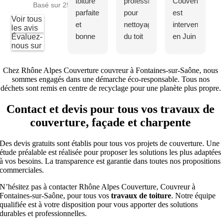
toiture
professionnelle
Couverture
Basé sur 25 avis
parfaite
pour
est
Voir tous
et
nettoyage
intervenue
les avis
bonne
du toit
en Juin
Évaluez-
nous sur
communication
et
2025
sur
habillage
pour
Chez Rhône Alpes Couverture couvreur à Fontaines-sur-Saône, nous
l’avancement
bandeaux.
rénover
sommes engagés dans une démarche éco-responsable. Tous nos
des
Réactivité
mon
déchets sont remis en centre de recyclage pour une planète plus propre.
travaux
pour
toit.
Contact et devis pour tous vos travaux de
👍👍👍
revenir
Très
revisser
professionnel,
couverture, façade et charpente
un
intervention
bandeau.Merci
rapide
Des devis gratuits sont établis pour tous vos projets de couverture. Une
étude préalable est réalisée pour proposer les solutions les plus adaptée
pour
pour
à vos besoins. La transparence est garantie dans toutes nos propositions
votre
les
commerciales.
intervention
devis,
N’hésitez pas à contacter Rhône Alpes Couverture, Couvreur à
ainsi
Fontaines-sur-Saône, pour tous vos
travaux de toiture
. Notre équipe
que la
qualifiée est à votre disposition pour vous apporter des solutions
durables et professionnelles.
mise