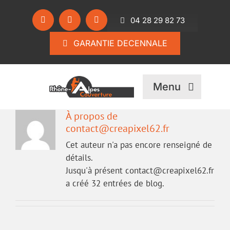
Passer
au
04 28 29 82 73
contenu
GARANTIE DECENNALE
Menu
À propos de
contact@creapixel62.fr
Cet auteur n'a pas encore renseigné de
détails.
Jusqu'à présent contact@creapixel62.fr
a créé 32 entrées de blog.