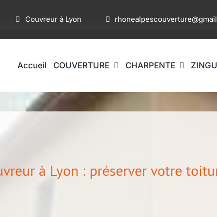
Couvreur à Lyon
rhonealpescouverture@gmai
Accueil
COUVERTURE
CHARPENTE
ZINGU
uvreur à Lyon : préserver votre toit