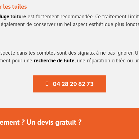
les tuiles
fuge
toiture
est fortement recommandée. Ce traitement limite l
t également de conserver un bel aspect esthétique plus longte
specte dans les combles sont des signaux à ne pas ignorer. 
dement pour une
recherche de fuite
, une réparation ciblée ou u
04 28 29 82 73
ement ? Un devis gratuit ?