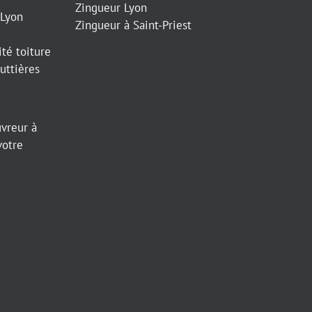
Zingueur Lyon
 Lyon
Zingueur à Saint-Priest
e
té toiture
ttières
uvreur à
votre