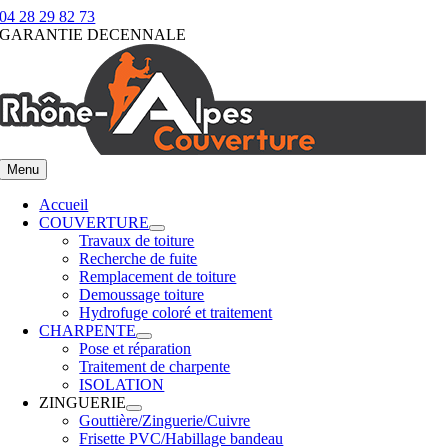
Passer
04 28 29 82 73
au
GARANTIE DECENNALE
contenu
Menu
Accueil
COUVERTURE
Travaux de toiture
Recherche de fuite
Remplacement de toiture
Demoussage toiture
Hydrofuge coloré et traitement
CHARPENTE
Pose et réparation
Traitement de charpente
ISOLATION
ZINGUERIE
Gouttière/Zinguerie/Cuivre
Frisette PVC/Habillage bandeau