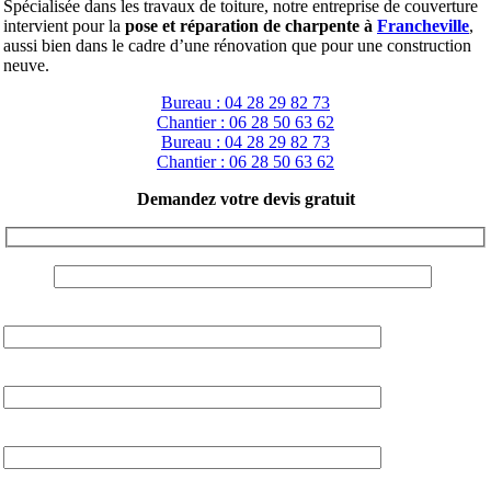
Spécialisée dans les travaux de toiture, notre entreprise de couverture
intervient pour la
pose et réparation de charpente à
Francheville
,
aussi bien dans le cadre d’une rénovation que pour une construction
neuve.
Bureau : 04 28 29 82 73
Chantier : 06 28 50 63 62
Bureau : 04 28 29 82 73
Chantier : 06 28 50 63 62
Demandez votre devis gratuit
NOM :
VILLE:
TELEPHONE
EMAIL