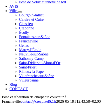
Pose de Velux et fenêtre de toit
AVIS
Villes
Bourgoin-Jallieu
Caluire-et-Cuire
Chassieu
Craponne
Écully
Fontaines-sur-Saône
Francheville
Genas
Marcy-l’Étoile
Neuville-sur-Saône
Sathonay‑Camp
Saint-Didier-au-Mont-d’Or
Saint-Priest
Rillieux-la-Pape
Villefranche-sur-Saône
Villeurbanne
Blog
CONTACT
Pose et réparation de charpente couvreur à
Francheville
contact@creapixel62.fr
2026-05-19T12:43:58+02:00