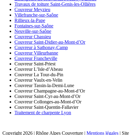
Travaux de toiture Saint-Genis-les-Ollières
Couvreur Meyzieu
Villefranche-sur-Saône
Rillieux-la-Pape
Fontaines-sur-Saône
Neuville-sur-Saône
Couvreur Chassieu
Couvreur Saint-Didier-au-Mont-d’Or
Couvreur à Sathonay-Camp
Couvreur Villeurbanne
Couvreur Francheville
Couvreur Saint-Priest
Couvreur L’Isle-d’Abeau
Couvreur La Tour-du-Pin
Couvreur Vaulx-en-Velin
Couvreur Tassin-la-Demi-Lune
Couvreur Champagne-au-Mont-d’Or
Couvreur Saint-Cyr-au-Mont-d’Or
Couvreur Collonges-au-Mont-d’Or
Couvreur Saint-Quentin-Fallavier
Traitement de charpente Lyon
Copyright 2026 | Rhône Alpes Couverture |
Mentions légales
| Site