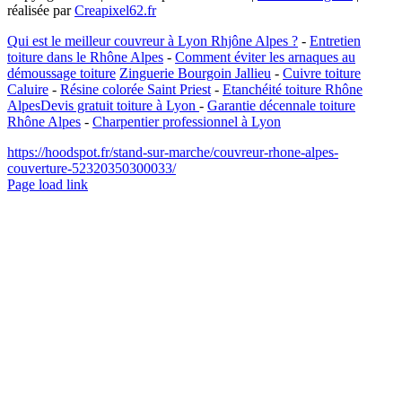
réalisée par
Creapixel62.fr
Qui est le meilleur couvreur à Lyon Rhjône Alpes ?
-
Entretien
toiture dans le Rhône Alpes
-
Comment éviter les arnaques au
démoussage toiture
Zinguerie Bourgoin Jallieu
-
Cuivre toiture
Caluire
-
Résine colorée Saint Priest
-
Etanchéité toiture Rhône
Alpes
Devis gratuit toiture à Lyon
-
Garantie décennale toiture
Rhône Alpes
-
Charpentier professionnel à Lyon
https://hoodspot.fr/stand-sur-marche/couvreur-rhone-alpes-
couverture-52320350300033/
Facebook
Instagram
Page load link
Aller
en
haut