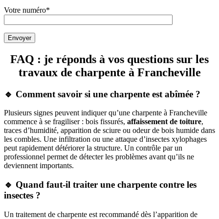
Votre numéro*
neuve!
de mes
habillages
de
toiture
FAQ : je réponds à vos questions sur les
en bois
et ont
travaux de charpente à Francheville
posé
de la
🔹
Comment savoir si une charpente est abîmée ?
frisette
Plusieurs signes peuvent indiquer qu’une charpente à Francheville
PVC.
commence à se fragiliser : bois fissurés,
affaissement de toiture
,
Travail
traces d’humidité, apparition de sciure ou odeur de bois humide dans
les combles. Une infiltration ou une attaque d’insectes xylophages
propre.
peut rapidement détériorer la structure. Un contrôle par un
professionnel permet de détecter les problèmes avant qu’ils ne
deviennent importants.
🔹 Quand faut-il traiter une charpente contre les
insectes ?
Un traitement de charpente est recommandé dès l’apparition de