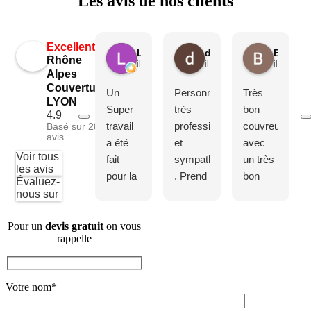
Les avis de nos clients
Excellent
Le Phi
delbarre brigitte
Bertran
Rhône
il y a 5 mois
il y a 5 mois
il y a 6 m
Alpes
Couverture
Un
Personnes
Très
LYON
Super
très
bon
4.9
travail
professionnels
couvreur
Basé sur 28
avis
a été
et
avec
Voir tous
fait
sympathiques
un très
les avis
pour la
. Prend
bon
Évaluez-
refection
bien en
rapport
nous sur
des
compte
qualité
Pour un
devis gratuit
on vous
couvertines
vos
prix. Je
rappelle
de ma
exigences
recommande.
maison.
. Je
Ils sont
Elles
conseil
intervenus
Votre nom*
sont
à 100%
pour le
comme
remplacement